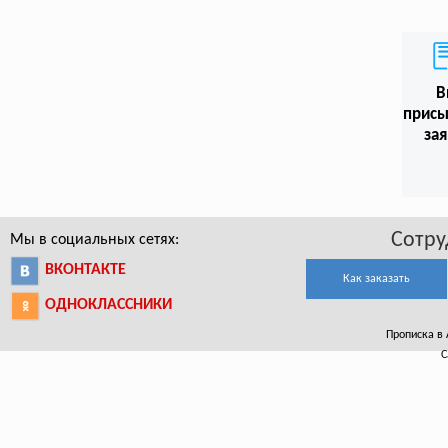
В
присы
зая
Сотру
Мы в социальных сетях:
ВКОНТАКТЕ
Как заказать
ОДНОКЛАССНИКИ
Прописка в 
С