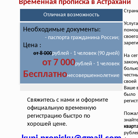
Временная прописка в Астрахани
Стран
Отличная возможность
Услу
Необходимые документы:
помощ
своег
- паспорта гражданина России;
зарег
Цена :
от 8 000
рублей - 1 человек (90 дней)
На се
от 7 000
закон
рублей - 1 человек
болью
Бесплатно
честн
несовершеннолетние
своей
Ваше 
было 
Свяжитесь с нами и оформите
регис
официальную временную
Пожал
регистрацию быстро по
знай
хорошей цене.
кварт
рубле