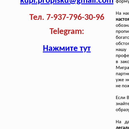
kupi.propisku@gmail.com
форму
На на
Тел. 7-937-796-30-96
наст
обозн
Telegram:
пропи
бога
обсто
Нажмите тут
нашу 
профе
в зак
Мигра
партн
уже н
не по
Если 
знайт
образ
На д
легал