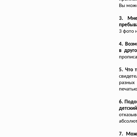
Вы може
3. Мне
пребыва
3 фото 
4. Возм
в друг
прописа
5. Что
свидет
разных
печатью
6. Подо
детский
отказы
абсолют
7. Мож