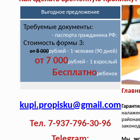
Выгодное предложение
Требуемые документы:
- паспорта гражданина РФ;
Стоимость формы 3:
от 8 000
рублей - 1 человек (90 дней)
от 7 000
рублей - 1 взрослый
Бесплатно
ребенок
Главн
kupi.propisku@gmail.com
Гаранти
налаже
района
Тел. 7-937-796-30-96
законод
Telegram:
Мы эко