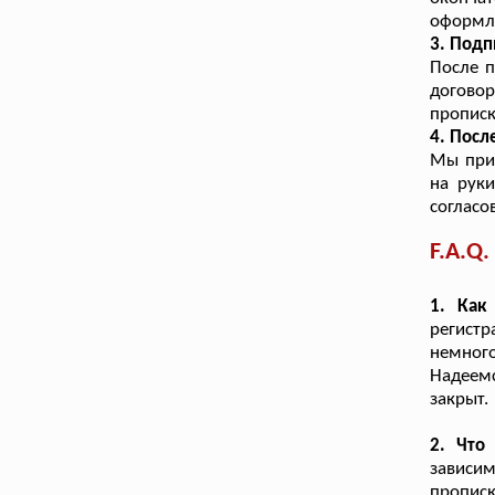
оформл
3. Подп
После 
догово
прописк
4. Посл
Мы при
на руки
согласо
F.A.Q.
1. Как
регистр
немног
Надеемс
закрыт.
2. Что
зависим
прописк