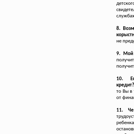
детско
свидет
службах
8. Воз
корыст
не пред
9. Мой
получит
получит
10. Е
кредит
то Вы в
от фина
11. Че
трудоус
ребенка
останов