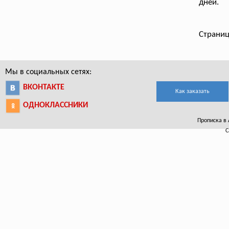
дней.
Страниц
Мы в социальных сетях:
ВКОНТАКТЕ
Как заказать
ОДНОКЛАССНИКИ
Прописка в 
С