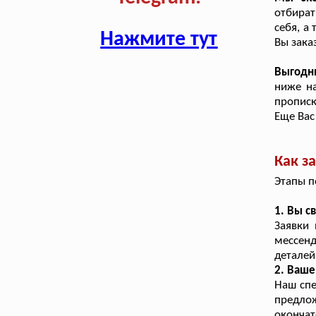
отбират
себя, а
Нажмите тут
Вы зака
Выгодн
ниже н
прописк
Еще Вас
Как з
Этапы п
1. Вы с
Заявки
мессенд
деталей
2. Ваш
Наш спе
предло
оконча